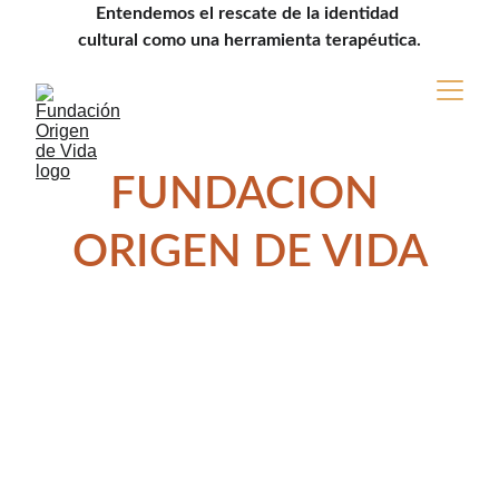
Entendemos el rescate de la identidad 
cultural como una herramienta terapéutica.
FUNDACION 
ORIGEN DE VIDA
En la Fundación Origen de Vida, contamos con
un equipo comprometido y talentoso que
trabaja incansablemente para cumplir nuestra
misión. Cada uno de nuestros profesionales
aporta habilidades únicas que enriquecen
nuestro trabajo y fortalecen nuestro impacto
en la comunidad.